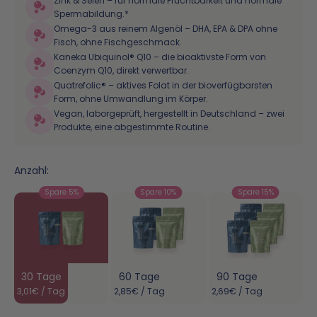
Zink & Selen – für normale Fruchtbarkeit und normale
Spermabildung.*
Omega-3 aus reinem Algenöl – DHA, EPA & DPA ohne
Fisch, ohne Fischgeschmack.
Kaneka Ubiquinol® Q10 – die bioaktivste Form von
Coenzym Q10, direkt verwertbar.
Quatrefolic® – aktives Folat in der bioverfügbarsten
Form, ohne Umwandlung im Körper.
Vegan, laborgeprüft, hergestellt in Deutschland – zwei
Produkte, eine abgestimmte Routine.
Anzahl:
Spare 5%
Spare 10%
Spare 15%
30 Tage
60 Tage
90 Tage
3,01€ / Tag
2,85€ / Tag
2,69€ / Tag