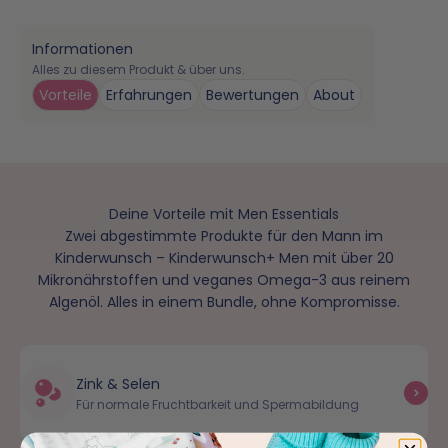
Informationen
Alles zu diesem Produkt & über uns.
Vorteile
Erfahrungen
Bewertungen
About
Deine Vorteile mit Men Essentials
Zwei abgestimmte Produkte für den Mann im
Kinderwunsch – Kinderwunsch+ Men mit über 20
Mikronährstoffen und veganes Omega-3 aus reinem
Algenöl. Alles in einem Bundle, ohne Kompromisse.
Zink & Selen
Für normale Fruchtbarkeit und Spermabildung