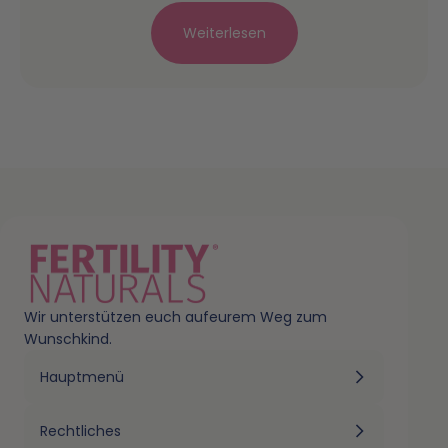
Weiterlesen
✓
✓
borgeprüft in Deutschland
Akkreditierte Labore
Schadstoffgeprüft
Alle Produkte
Laborbericht:
Kollagen
Laborbericht:
Kinderwunsch+ Men
Laborbericht:
Schwangerschaft+
Wir unterstützen euch aufeurem Weg zum
Wunschkind.
Laborbericht:
Kinderwunsch+
Hauptmenü
Laborbericht:
SchlafGut
Rechtliches