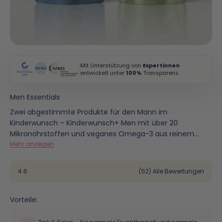
Mit Unterstützung von
Expertinnen
entwickelt unter
100%
Transparenz.
Men Essentials
Zwei abgestimmte Produkte für den Mann im
Kinderwunsch – Kinderwunsch+ Men mit über 20
Mikronährstoffen und veganes Omega-3 aus reinem
Algenöl. Alles in einem Bundle, ohne Kompromisse.
Mehr anzeigen
4.6
(52) Alle Bewertungen
Vorteile: