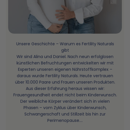
Unsere Geschichte – Warum es Fertility Naturals
gibt
Wir sind Alina und Daniel. Nach neun erfolglosen
künstlichen Befruchtungen entwickelten wir mit
Mit Unterstützung von
Expertinnen
entwickelt
Experten unseren eigenen Nährstoffkomplex –
unter
100%
Transparenz.
daraus wurde Fertility Naturals. Heute vertrauen
über 10.000 Paare und Frauen unseren Produkten.
Aus dieser Erfahrung heraus wissen wir:
Frauengesundheit endet nicht beim Kinderwunsch.
Der weibliche Körper verändert sich in vielen
Phasen – vom Zyklus über Kinderwunsch,
Schwangerschaft und Stillzeit bis hin zur
Jedes unserer Produkte wird in akkreditierten deutschen
Perimenopause....
Laboren auf Reinheit, Dosierung und Sicherheit getestet –
die Prüfberichte findest du direkt auf jeder Produktseite.