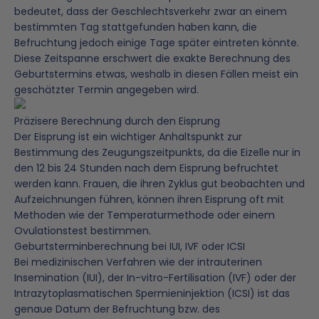
bedeutet, dass der Geschlechtsverkehr zwar an einem
bestimmten Tag stattgefunden haben kann, die
Befruchtung jedoch einige Tage später eintreten könnte.
Diese Zeitspanne erschwert die exakte Berechnung des
Geburtstermins etwas, weshalb in diesen Fällen meist ein
geschätzter Termin angegeben wird.
Präzisere Berechnung durch den Eisprung
Der Eisprung ist ein wichtiger Anhaltspunkt zur
Bestimmung des Zeugungszeitpunkts, da die Eizelle nur in
den 12 bis 24 Stunden nach dem Eisprung befruchtet
werden kann. Frauen, die ihren Zyklus gut beobachten und
Aufzeichnungen führen, können ihren Eisprung oft mit
Methoden wie der Temperaturmethode oder einem
Ovulationstest bestimmen.
Geburtsterminberechnung bei IUI, IVF oder ICSI
Bei medizinischen Verfahren wie der intrauterinen
Mit Unterstützung von
Expertinnen
entwickelt
Insemination (IUI), der In-vitro-Fertilisation (IVF) oder der
unter
100%
Transparenz.
Intrazytoplasmatischen Spermieninjektion (ICSI) ist das
genaue Datum der Befruchtung bzw. des