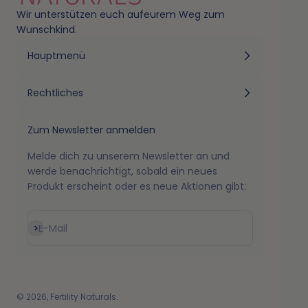
Wir unterstützen euch aufeurem Weg zum
Wunschkind.
Laborbericht:
Kinderwunsch+
Hauptmenü
Laborbericht:
SchlafGut
Rechtliches
Laborbericht:
Darmkomplex
Zum Newsletter anmelden
Melde dich zu unserem Newsletter an und
werde benachrichtigt, sobald ein neues
Produkt erscheint oder es neue Aktionen gibt:
Abonnieren
E-Mail
© 2026, Fertility Naturals.