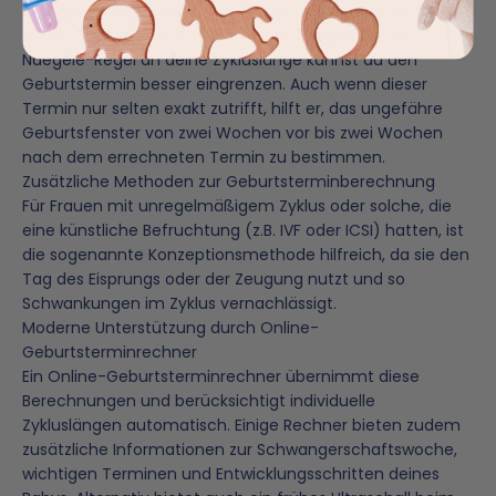
Je länger oder kürzer der Zyklus, desto später oder früher
findet der Eisprung statt. Durch die Anpassung der
Naegele-Regel an deine Zykluslänge kannst du den
Geburtstermin besser eingrenzen. Auch wenn dieser
Termin nur selten exakt zutrifft, hilft er, das ungefähre
Geburtsfenster von zwei Wochen vor bis zwei Wochen
nach dem errechneten Termin zu bestimmen.
Zusätzliche Methoden zur Geburtsterminberechnung
Für Frauen mit unregelmäßigem Zyklus oder solche, die
eine künstliche Befruchtung (z.B. IVF oder ICSI) hatten, ist
die sogenannte Konzeptionsmethode hilfreich, da sie den
Tag des Eisprungs oder der Zeugung nutzt und so
Schwankungen im Zyklus vernachlässigt.
Moderne Unterstützung durch Online-
Geburtsterminrechner
Ein Online-Geburtsterminrechner übernimmt diese
Berechnungen und berücksichtigt individuelle
Zykluslängen automatisch. Einige Rechner bieten zudem
zusätzliche Informationen zur Schwangerschaftswoche,
wichtigen Terminen und Entwicklungsschritten deines