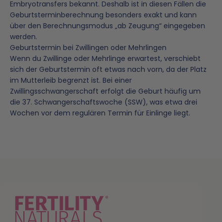
Embryotransfers bekannt. Deshalb ist in diesen Fällen die
Geburtsterminberechnung besonders exakt und kann
über den Berechnungsmodus „ab Zeugung“ eingegeben
werden.
Geburtstermin bei Zwillingen oder Mehrlingen
Jedes unserer Produkte wird in akkreditierten deutschen
Wenn du Zwillinge oder Mehrlinge erwartest, verschiebt
Laboren auf Reinheit, Dosierung und Sicherheit getestet –
sich der Geburtstermin oft etwas nach vorn, da der Platz
die Prüfberichte findest du direkt auf jeder Produktseite.
im Mutterleib begrenzt ist. Bei einer
Zwillingsschwangerschaft erfolgt die Geburt häufig um
✓
✓
aborgeprüft in Deutschland
Akkreditierte Labore
Schadstoffgeprüft
die 37. Schwangerschaftswoche (SSW), was etwa drei
Wochen vor dem regulären Termin für Einlinge liegt.
Alle Produkte
Laborbericht:
Kollagen
Laborbericht:
Kinderwunsch+ Men
Laborbericht:
Schwangerschaft+