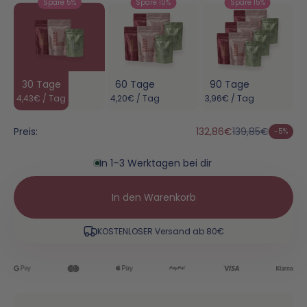
Spare 5%
Spare 10%
Spare 15%
30 Tage
60 Tage
90 Tage
4,43€ / Tag
4,20€ / Tag
3,96€ / Tag
Preis:
132,86€
139,85€
-5%
In 1–3 Werktagen bei dir
In den Warenkorb
KOSTENLOSER Versand ab 80€