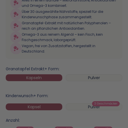
Alles in einem Bundle – Mikronährstoffe, Antioxidantien
und Omega-3 kombiniert.
Über 30 ausgewählte Nährstoffe, speziell für die
Kinderwunschphase zusammengestellt.
Granatapfel-Extrakt mit natürlichen Polyphenolen –
reich an pflanzlichen Antioxidantien.
Omega-3 aus reinem Algenöl – kein Fisch, kein
Fischgeschmack, laborgeprüft.
Vegan, frei von Zusatzstoffen, hergestellt in
Deutschland.
Granatapfel Extrakt+ Form:
Kapseln
Pulver
Kinderwunsch+ Form:
3 Geschmäcker
Kapsel
Pulver
Anzahl: