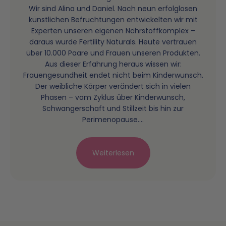
Wir sind Alina und Daniel. Nach neun erfolglosen
künstlichen Befruchtungen entwickelten wir mit
Mit Unterstützung von
Expertinnen
entwickelt
Experten unseren eigenen Nährstoffkomplex –
unter
100%
Transparenz.
daraus wurde Fertility Naturals. Heute vertrauen
über 10.000 Paare und Frauen unseren Produkten.
Aus dieser Erfahrung heraus wissen wir:
Frauengesundheit endet nicht beim Kinderwunsch.
Der weibliche Körper verändert sich in vielen
Phasen – vom Zyklus über Kinderwunsch,
Schwangerschaft und Stillzeit bis hin zur
Jedes unserer Produkte wird in akkreditierten deutschen
Perimenopause....
Laboren auf Reinheit, Dosierung und Sicherheit getestet –
die Prüfberichte findest du direkt auf jeder Produktseite.
Weiterlesen
✓
✓
 ohne künstliche Aromen
Laborgeprüft in Deutschland
Akkreditierte 
Alle Produkte
Laborbericht:
Kollagen