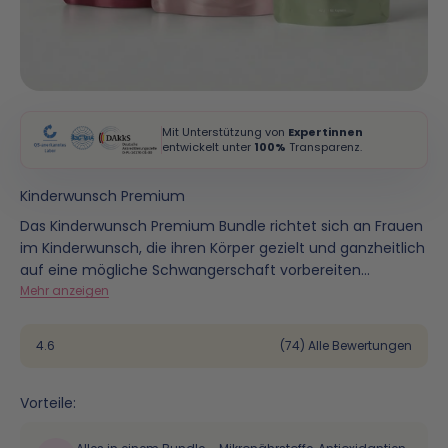
Mit Unterstützung von
Expertinnen
entwickelt unter
100%
Transparenz.
Kinderwunsch Premium
Das Kinderwunsch Premium Bundle richtet sich an Frauen
im Kinderwunsch, die ihren Körper gezielt und ganzheitlich
auf eine mögliche Schwangerschaft vorbereiten
möchten. Es ist besonders geeignet für alle, die nicht nur
Mehr anzeigen
einzelne Nährstoffe ergänzen, sondern auf eine
umfassend abgestimmte Kombination setzen wollen.
4.6
(74) Alle Bewertungen
Vorteile: