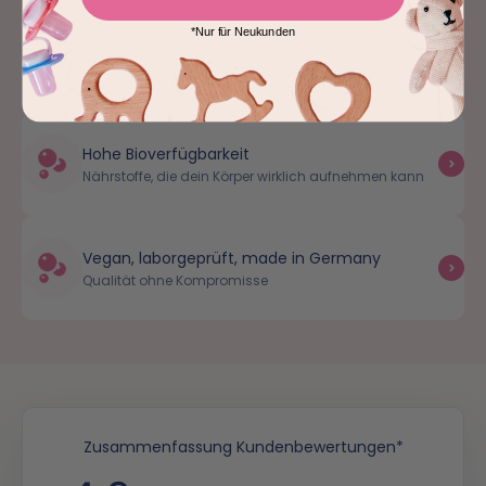
*Nur für Neukunden
Omega-3 aus reinem Algenöl
Kein Fisch, kein Fischgeschmack – 100% vegan
Hohe Bioverfügbarkeit
Nährstoffe, die dein Körper wirklich aufnehmen kann
Vegan, laborgeprüft, made in Germany
Qualität ohne Kompromisse
Zusammenfassung Kundenbewertungen*