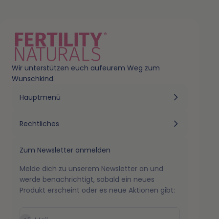
Laborbericht:
Kinderwunsch+ Men
Laborbericht:
Schwangerschaft+
Wir unterstützen euch aufeurem Weg zum
Wunschkind.
Laborbericht:
Kinderwunsch+
Hauptmenü
Laborbericht:
SchlafGut
Rechtliches
Laborbericht:
Darmkomplex
Zum Newsletter anmelden
Melde dich zu unserem Newsletter an und
werde benachrichtigt, sobald ein neues
Produkt erscheint oder es neue Aktionen gibt: